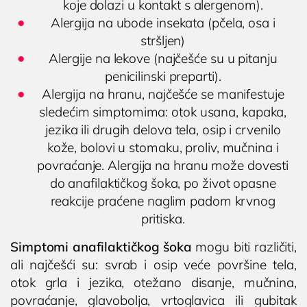
koje dolazi u kontakt s alergenom).
Alergija na ubode insekata (pčela, osa i
stršljen)
Alergije na lekove (najčešće su u pitanju
penicilinski preparti).
Alergija na hranu, najčešće se manifestuje
sledećim simptomima: otok usana, kapaka,
jezika ili drugih delova tela, osip i crvenilo
kože, bolovi u stomaku, proliv, mučnina i
povraćanje. Alergija na hranu može dovesti
do anafilaktičkog šoka, po život opasne
reakcije praćene naglim padom krvnog
pritiska.
Simptomi anafilaktičkog šoka
mogu biti različiti,
ali najčešći su: svrab i osip veće površine tela,
otok grla i jezika, otežano disanje, mučnina,
povraćanje, glavobolja, vrtoglavica ili gubitak