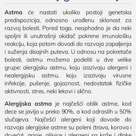
Astma
će nastati ukoliko postoji genetska
predispozicija, odnosno urođenu sklonost za
razvoj bolesti. Pored toga, neophodno je da neki
spoljni ili unutrašnji okidač pokrene imunološku
reakciju, koja potom dovodi do razvoja zapaljenja
i suženja disajnih puteva. U odnosu na pokretače
bolesti, astmu možemo podeliti u dve velike
grupe: alergijsku astmu, koju izazivaju alergeni i
nealergijsku astmu, koju izazivaju virusne
infekcije, pušenje, gojaznost, nedostatak fizičke
aktivnosti, stres, neki lekovi i slično.
Alergijska astma
je najčešći oblik astme, kod
dece se javlja u preko 90%, a kod odraslih u 50%
slučajeva. Najčešći alergeni koji dovode do
razvoja alergijske astme su poleni (trava, korova i
drveća), grinje, gljivice i alergeni sa kože i dlake