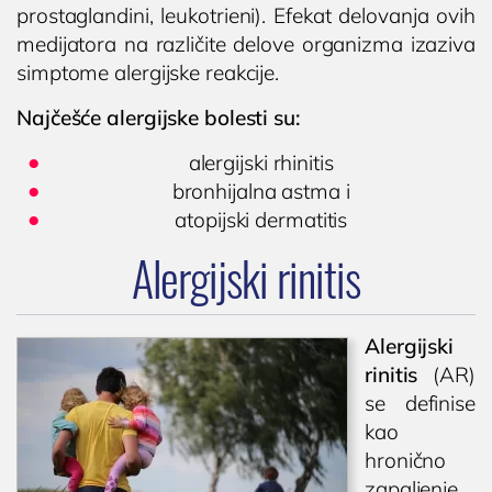
prostaglandini, leukotrieni). Efekat delovanja ovih
medijatora na različite delove organizma izaziva
simptome alergijske reakcije.
Najčešće alergijske bolesti su:
alergijski rhinitis
bronhijalna astma i
atopijski dermatitis
Alergijski rinitis
Alergijski
rinitis
(AR)
se definise
kao
hronično
zapaljenje