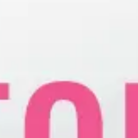
Ultrazvuk srca
Ultrazvuk dojki
Ultrazvuk abdomena
Ultrazvuk skrotuma (testisa)
Dopler krvnih sudova vrata
Dopler krvnih sudova nogu
Laboratorija