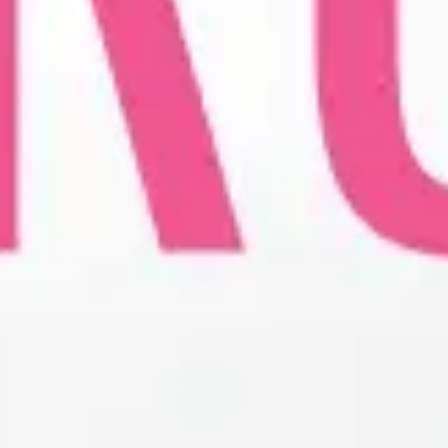
KARDIOLOGIJA
Kardiolog
EHO srca (ultrazvuk ili ehokardiografija srca)
Holter EKG
Dečija kardiologija
NEFROLOGIJA
Nefrolog u Nišu
GASTROLOGIJA
Gastroenterolog u Nišu
ENDOKRINOLOGIJA
Endokrinolog
ULTRAZVUK
Ultrazvuk štitne žlezde