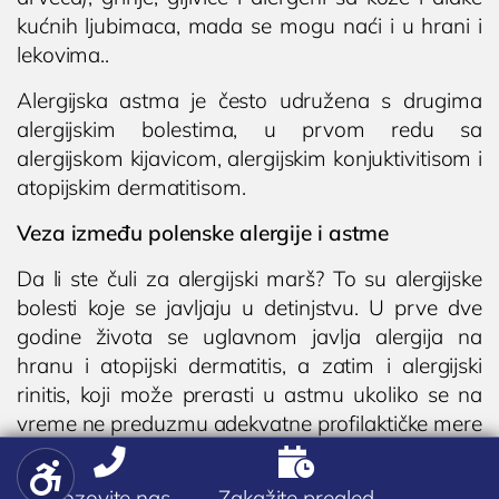
kućnih ljubimaca, mada se mogu naći i u hrani i
lekovima..
Alergijska astma je često udružena s drugima
alergijskim bolestima, u prvom redu sa
alergijskom kijavicom, alergijskim konjuktivitisom i
atopijskim dermatitisom.
Veza između polenske alergije i astme
Da li ste čuli za alergijski marš? To su alergijske
bolesti koje se javljaju u detinjstvu. U prve dve
godine života se uglavnom javlja alergija na
hranu i atopijski dermatitis, a zatim i alergijski
rinitis, koji može prerasti u astmu ukoliko se na
vreme ne preduzmu adekvatne profilaktičke mere
i terapijski koraci pod nadzorom lekara.


Pozovite nas
Zakažite pregled
Kako astma utiče na pluća?