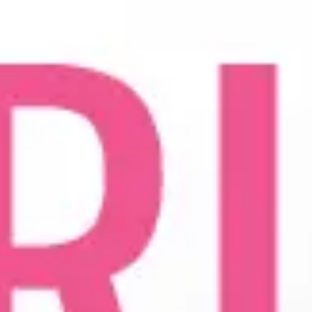
Operacija fimoze
Kondilomi, dijagnostika i lečenje
Cistoskopija
IMUNOLOGIJA
Pregled imunologa
Dijagnostika alergija
Ispitivanje oslabljenog imuniteta
Tromesečna transformacija: Od hronične
upale do trajnog zdravlja
OPŠTA I INTERNA MEDICINA
OPŠTA MEDICINA
Lekar opšte prakse