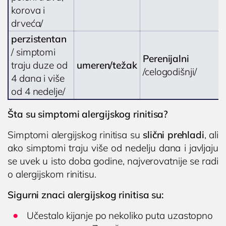
korova i
drveća/
perzistentan
/ simptomi
Perenijalni
traju duze od
umeren/težak
/celogodišnji/
4 dana i više
od 4 nedelje/
Šta su simptomi alergijskog rinitisa?
Simptomi alergijskog rinitisa su
slični prehladi
, ali
ako simptomi traju više od nedelju dana i javljaju
se uvek u isto doba godine, najverovatnije se radi
o alergijskom rinitisu.
Sigurni znaci alergijskog rinitisa su:
Učestalo kijanje po nekoliko puta uzastopno