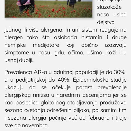
sluzokože
nosa usled
dejstva
jednog ili više alergena. Imuni sistem reaguje na
alergen tako što oslobađa histamin i druge
hemijske medijatore koji obično izazivaju
simptome u nosu, grlu, očima, ušima, koži i u
usnoj duplji.
Prevalenca AR-a u adultnoj populaciji je do 30%,
a u pedijatrijskoj do 40%. Epidemiološke studije
ukazuju da se očekuje porast prevalencije
alergijskog rinitisa u narednim decenijama jer se
kao posledica globalnog otopljavanja produžava
sezona cvetanja određenih biljaka, pa samim tim
i sezona alergija počinje već od februara i traje
sve do novembra.