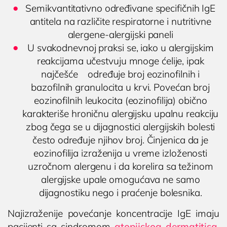
Semikvantitativno određivane specifičnih IgE
antitela na različite respiratorne i nutritivne
alergene-alergijski paneli
U svakodnevnoj praksi se, iako u alergijskim
reakcijama učestvuju mnoge ćelije, ipak
najčešće određuje broj eozinofilnih i
bazofilnih granulocita u krvi. Povećan broj
eozinofilnih leukocita (eozinofilija) obično
karakteriše hroničnu alergijsku upalnu reakciju
zbog čega se u dijagnostici alergijskih bolesti
često određuje njihov broj. Činjenica da je
eozinofilija izraženija u vreme izloženosti
uzročnom alergenu i da korelira sa težinom
alergijske upale omogućava ne samo
dijagnostiku nego i praćenje bolesnika.
Najizraženije povećanje koncentracije IgE imaju
pacijenti sa sindromom
atopijskog dermatitisa
,