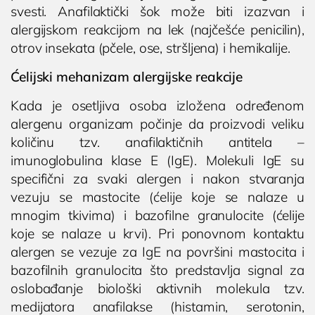
svesti. Anafilaktički šok može biti izazvan i
alergijskom reakcijom na lek (najčešće penicilin),
otrov insekata (pčele, ose, stršljena) i hemikalije.
Ćelijski mehanizam alergijske reakcije
Kada je osetljiva osoba izložena određenom
alergenu organizam počinje da proizvodi veliku
količinu tzv. anafilaktičnih antitela –
imunoglobulina klase E (IgE). Molekuli IgE su
specifični za svaki alergen i nakon stvaranja
vezuju se mastocite (ćelije koje se nalaze u
mnogim tkivima) i bazofilne granulocite (ćelije
koje se nalaze u krvi). Pri ponovnom kontaktu
alergen se vezuje za IgE na površini mastocita i
bazofilnih granulocita što predstavlja signal za
oslobađanje biološki aktivnih molekula tzv.
medijatora anafilakse (histamin, serotonin,