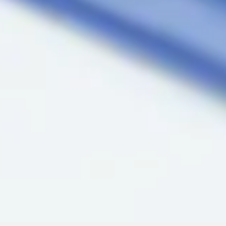
Poliklinika i laboratorija
Dodirnite za poziv
Bocokić Niš
(018) 572-795
(018) 572-795
kontakt@privatnaklinika.rs

Nikoletine Bursaća 8,
Dodirnite za poziv
18000 Niš, Srbija
(061) 63-23-053