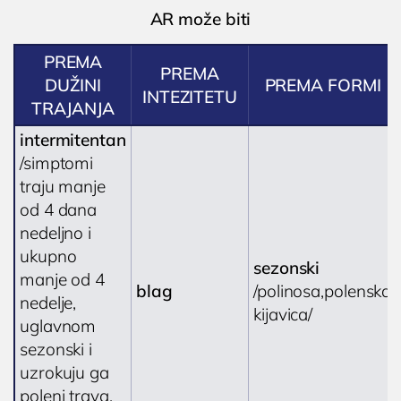
AR može biti
PREMA
PREMA
DUŽINI
PREMA FORMI
INTEZITETU
TRAJANJA
intermitentan
/simptomi
traju manje
od 4 dana
nedeljno i
ukupno
sezonski
manje od 4
blag
/polinosa,polenska
nedelje,
kijavica/
uglavnom
sezonski i
uzrokuju ga
poleni trava,