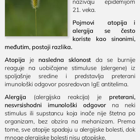
nazivaju epidemijom
21. veka.
Pojmovi atopija i
alergija se često
koriste kao sinonimi,
međutim, postoji razlika.
Atopija
je
nasledna sklonost
da se burnije
reaguje na uobičajene stimuluse (alergene) iz
spoljašnje sredine i predstavlja preterani
imunološki odgovor posredovan IgE antitelima.
Alergija
(alergijska reakcija) je
preterani,
nesvrsishodni imunološki odgovor
na neki
stimulus ili supstancu koja inače nije štetna po
organizam, bez obzira na mehanizam. Prema
tome, sve atopije spadaju u alergijske bolesti, dok
mnoge alergijske bolesti nisu atopijske.