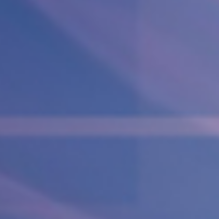
Operacija fimoze
Kondilomi, dijagnostika i lečenje
Cistoskopija
IMUNOLOGIJA
Pregled imunologa
Dijagnostika alergija
Ispitivanje oslabljenog imuniteta
Tromesečna transformacija: Od hronične
upale do trajnog zdravlja
OPŠTA I INTERNA MEDICINA
OPŠTA MEDICINA
Lekar opšte prakse