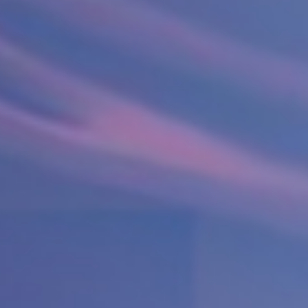
KARDIOLOGIJA
Kardiolog
EHO srca (ultrazvuk ili ehokardiografija srca)
Holter EKG
Dečija kardiologija
NEFROLOGIJA
Nefrolog u Nišu
GASTROLOGIJA
Gastroenterolog u Nišu
ENDOKRINOLOGIJA
Endokrinolog
ULTRAZVUK
Ultrazvuk štitne žlezde