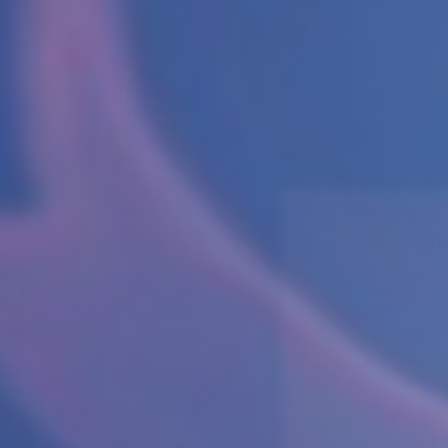
Cenovnik
Lokacija
Tim doktora
AKTIVNOSTI
Novosti i obaveštenja
Blog
UROLOGIJA
Pregled urologa sa ultrazvukom
Dijagnostika i lečenje polno prenosivih
oboljenja
Lečenje prostate
Postavljanje, skidanje i zamena katetera u
Nišu
Ispitivanje uzroka neplodnosti i spermogram