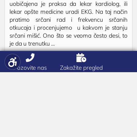
uobičajena je praksa da lekar kardiolog, ili
lekar opšte medicine uradi EKG. Na taj način
pratimo srčani rad i frekvencu srčanih
otkucaja i procenjujemo u kakvom je stanju
srčani mišić. Ono što se veoma često desi, to
je da u trenutku ...


EHO srca (ultrazvuk ili
Pozovite nas
Zakažite pregled
ehokardiografija srca)
Ultrazvuk srca ili ehokardiografija srca je
neinvazivna i potpuno bezbolna dijagnostička
metoda kojom se obavlja pregled srca i velikih
krvnih sudova srca. Tokom ovog pregleda
posmatra se rad i funkcionalnost srčanih
zalistaka, posmatra se i meri debljina zida