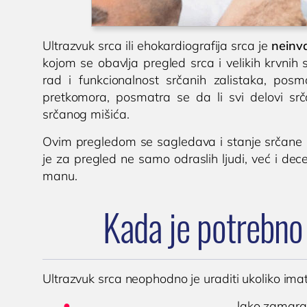
Ultrazvuk srca ili ehokardiografija srca je
neinv
kojom se obavlja pregled srca i velikih krvn
rad i funkcionalnost srčanih zalistaka, pos
pretkomora, posmatra se da li svi delovi s
srčanog mišića.
Ovim pregledom se sagledava i stanje srčane 
je za pregled ne samo odraslih ljudi, već i de
manu.
Kada je potrebno
Ultrazvuk srca neophodno je uraditi ukoliko imat
lako zamaran