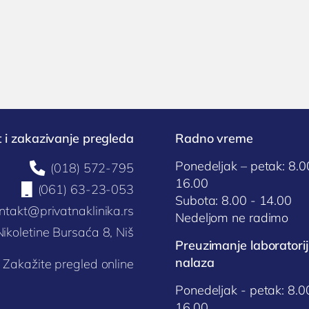
 i zakazivanje pregleda
Radno vreme
Ponedeljak – petak: 8.0

(018) 572-795
16.00

(061) 63-23-053
Subota: 8.00 - 14.00
ntakt@privatnaklinika.rs
Nedeljom ne radimo
Nikoletine Bursaća 8, Niš
Preuzimanje laboratorij
nalaza
Zakažite pregled online
Ponedeljak - petak: 8.0
16.00