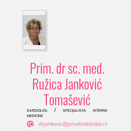
Prim. dr sc. med.
Ružica Janković
Tomašević
kardiolog / specijalista interne
medicine

drjankovic@privatnaklinika.rs