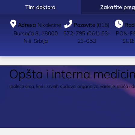
Tim doktora
Zakažite preg



Adresa
Nikoletine
Pozovite
(018)
Rad
Bursaća 8, 18000
572-795 (061) 63-
PON-PE
Niš, Srbija
23-053
SUB:
Opšta i interna medici
(bolesti srca, krvi i krvnih sudova, organa za varenje, pluća i dr
POLIKLINIKA
UROLOGIJA
IMUN
BOCOKIĆ
Pregled urologa sa
Pregle
ultrazvukom
Dijagno
O nama
Dijagnostika i lečenje
Ispitiv
Zakažite pregled
K
polno prenosivih
imunit
Zakažite uslugu /