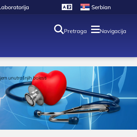
Laboratorija
Serbian


Pretraga
Navigacija
oliklinika i
aboratorija
em unutrašnjih bolesti
Laboratorija
ULTRAZVUK
Ultrazvuk štitne žlezde
Ultrazvuk srca
 Bocokić
Ultrazvuk dojki
Ultrazvuk abdomena