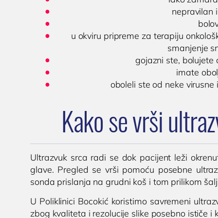
nepravilan i
bolo
u okviru pripreme za terapiju onkološke
smanjenje s
gojazni ste, bolujete
imate obol
oboleli ste od neke virusne 
Kako se vrši ultra
Ultrazvuk srca radi se dok pacijent leži okre
glave. Pregled se vrši pomoću posebne ultra
sonda prislanja na grudni koš i tom prilikom šalj
U Poliklinici Bocokić koristimo savremeni ultra
zbog kvaliteta i rezolucije slike posebno ističe i ko