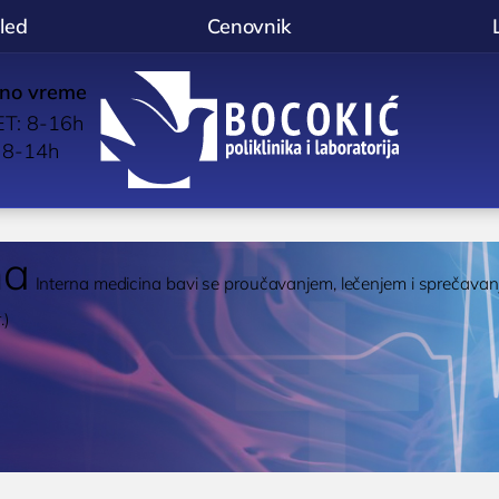
led
Cenovnik
no vreme
p
T: 8-16h
BOCOKIĆ
l
 8-14h
na
Interna medicina bavi se proučavanjem, lečenjem i sprečavanj
.)
OLOGIJA
OPŠTA I INTERNA MEDICINA
d imunologa
OPŠTA MEDICINA
stika alergija
Lekar opšte prakse

Poliklinika i laboratorija
anje oslabljenog
KARDIOLOGIJA
liknite za poziv
Niš
eta