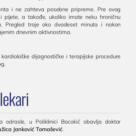
nta i ne zahteva posebne pripreme. Pre ovog
i pijete, a takođe, ukoliko imate neku hroničnu
ju. Pregled traje oko dvadeset minuta i nakon
ajenim dnevnim aktivnostima.
e kardiološke dijagnostičke i terapijske procedure
og.
lekari
 odrasle, u Poliklinici Bocokić obavlja doktor
užica Janković Tomašević
.