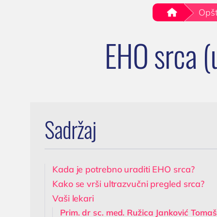
oboljenja
Trome
testiranje
.
Opšt
Lečenje prostate
transf
Cenovnik
Postavljanje, skidanje i
hronič
EHO srca (u
Lokacija
zamena katetera u
trajnog
Tim doktora
Nišu
K
AKTIVNOSTI
Ispitivanje uzroka
(
neplodnosti i
Novosti i obaveštenja
spermogram
Blog
Operacija fimoze
Sadržaj
Kondilomi,
dijagnostika i lečenje
Cistoskopija
Kada je potrebno uraditi EHO srca?
Kako se vrši ultrazvučni pregled srca?
Vaši lekari
Prim. dr sc. med. Ružica Janković Tomaš