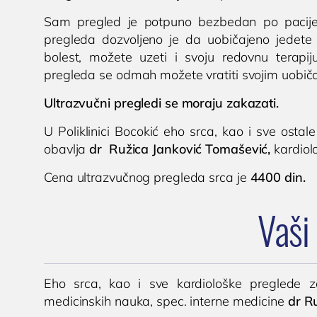
Sam pregled je potpuno bezbedan po pacije
pregleda dozvoljeno je da uobičajeno jedete 
bolest, možete uzeti i svoju redovnu terapi
pregleda se odmah možete vratiti svojim uobič
Ultrazvučni pregledi se moraju zakazati.
U Poliklinici Bocokić eho srca, kao i sve ostal
obavlja
dr Ružica Janković Tomašević,
kardiol
Cena ultrazvučnog pregleda srca je
4400 din.
Vaši 
Eho srca, kao i sve kardiološke preglede za
medicinskih nauka, spec. interne medicine
dr R