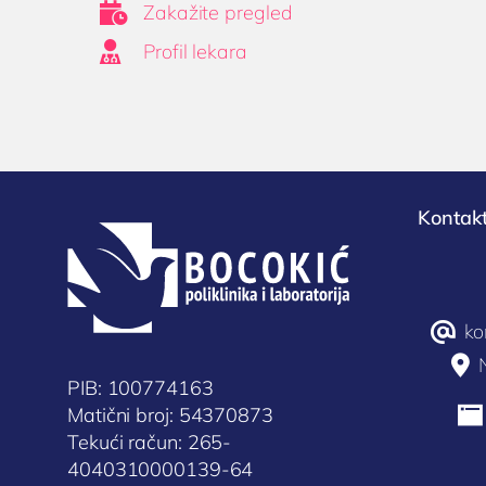

Zakažite pregled

Profil lekara
Kontakt
@
ko

PIB: 100774163
Matični broj: 54370873

Tekući račun: 265-
4040310000139-64