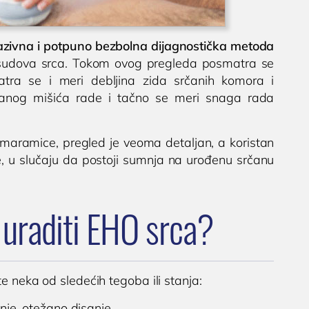
azivna i potpuno bezbolna dijagnostička metoda
ih sudova srca. Tokom ovog pregleda posmatra se
matra se i meri debljina zida srčanih komora i
rčanog mišića rade i tačno se meri snaga rada
maramice, pregled je veoma detaljan, a koristan
ce, u slučaju da postoji sumnja na urođenu srčanu
 uraditi EHO srca?
e neka od sledećih tegoba ili stanja:
je, otežano disanje