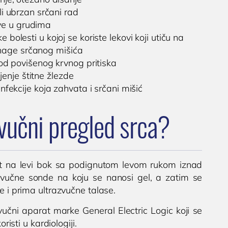
li ubrzan srčani rad
ve u grudima
 bolesti u kojoj se koriste lekovi koji utiču na
nage srčanog mišića
 od povišenog krvnog pritiska
jenje štitne žlezde
infekcije koja zahvata i srčani mišić
zvučni pregled srca?
nut na levi bok sa podignutom levom rukom iznad
zvučne sonde na koju se nanosi gel, a zatim se
e i prima ultrazvučne talase.
zvučni aparat marke General Electric Logic koji se
risti u kardiologiji.