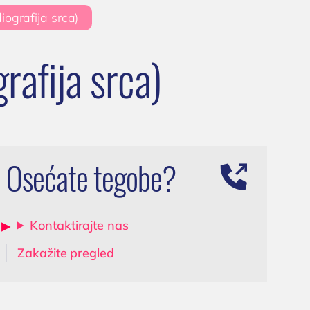
iografija srca)
Ultrazvuk skrotuma
ja
(testisa)
rafija srca)
Dopler krvnih sudova
vrata
0 Niš,
Dopler krvnih sudova
nogu
Osećate tegobe?
Kontaktirajte nas
Zakažite pregled