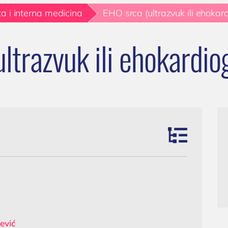
(018) 572-795
Kardiolog
sečna
a i interna medicina
EHO srca (ultrazvuk ili ehokard
(018) 572-795
EHO srca (ultrazvuk ili ehokardiografi
ormacija: Od
srca)
ne upale do
ltrazvuk ili ehokardiog
kontakt@privatnaklinika.rs
Holter EKG
 zdravlja

Dečija kardiologija
Nikoletine Bursaća 8, 1800
liknite za poziv
NEFROLOGIJA
Srbija
061) 63-23-053
Nefrolog u Nišu
GASTROLOGIJA
Gastroenterolog u Nišu
ENDOKRINOLOGIJA
Endokrinolog
ević