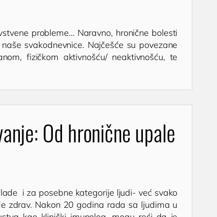
avstvene probleme... Naravno, hronične bolesti
 naše svakodnevnice. Najčešće su povezane
anom, fizičkom aktivnošću/ neaktivnošću, te
vanje: Od hronične upale
lade i za posebne kategorije ljudi- već svako
e zdrav. Nakon 20 godina rada sa ljudima u
kustva kao klinički imunolog, mogu reći da je