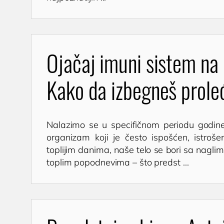
Ojačaj imuni sistem na 
Kako da izbegneš prole
Nalazimo se u specifičnom periodu godine
organizam koji je često ispošćen, istroš
toplijim danima, naše telo se bori sa nagl
toplim popodnevima – što predst ...