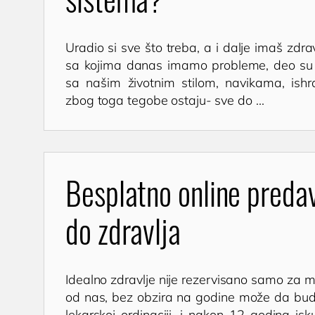
Uradio si sve što treba, a i dalje imaš zdr
sa kojima danas imamo probleme, deo su
sa našim životnim stilom, navikama, ishr
zbog toga tegobe ostaju- sve do ...
Besplatno online preda
do zdravlja
Idealno zdravlje nije rezervisano samo za m
od nas, bez obzira na godine može da bud
lekarskoj ordinaciji, i nakon 12 godina is