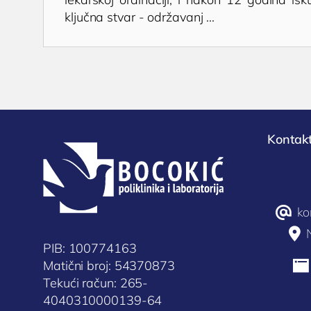
ključna stvar - održavanj ...
Kontakt
@
ko

PIB: 100774163
Matični broj: 54370873

Tekući račun: 265-
4040310000139-64