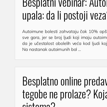
Besplatni vebinar: Auto
upala: da li postoji vez
Autoimune bolesti zahvataju čak 10% opšte
sve gora, jer se broj ljudi koji imaju aut
da je učestalost obolelih veća kod ljudi koj
Na nastanak autoimunih bol ...
Besplatno online predav
tegobe ne prolaze? Koj
sistema?