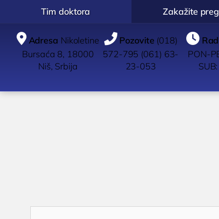
Tim doktora
Zakažite preg



Adresa
Nikoletine
Pozovite
(018)
Rad
Bursaća 8, 18000
572-795 (061) 63-
PON-PE
Niš, Srbija
23-053
SUB:
POLIKLINIKA
UROLOGIJA
IMUN
BOCOKIĆ
Pregled urologa sa
Pregle
ultrazvukom
Dijagno
O nama
Dijagnostika i lečenje
Ispitiv
Zakažite pregled
K
polno prenosivih
imunit
Zakažite uslugu /