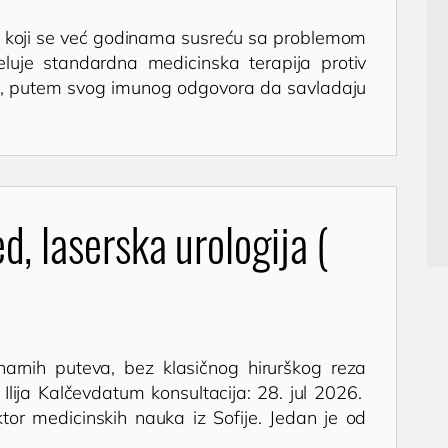
 koji se već godinama susreću sa problemom
eluje standardna medicinska terapija protiv
čin, putem svog imunog odgovora da savladaju
d, laserska urologija (
inarnih puteva, bez klasičnog hirurškog reza
r Ilija Kalčevdatum konsultacija: 28. jul 2026.
doktor medicinskih nauka iz Sofije. Jedan je od