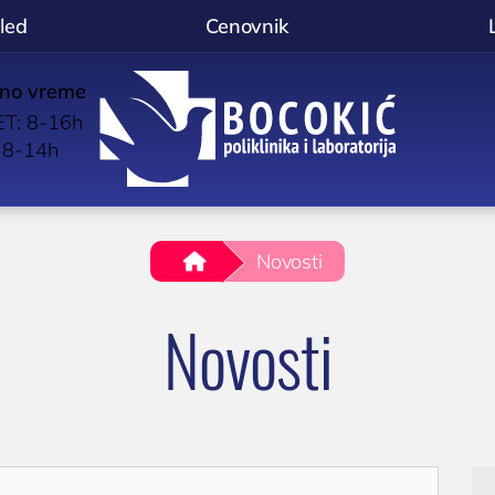
led
Cenovnik
no vreme
p
T: 8-16h
BOCOKIĆ
l
 8-14h
.
Novosti
Novosti
OLOGIJA
OPŠTA I INTERNA MEDICINA
d imunologa
OPŠTA MEDICINA
stika alergija
Lekar opšte prakse

Poliklinika i laboratorija
anje oslabljenog
KARDIOLOGIJA
liknite za poziv
Niš
eta