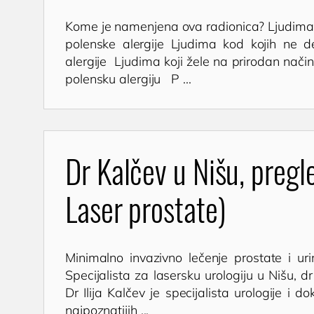
Kome je namenjena ova radionica? Ljudima
polenske alergije Ljudima kod kojih ne d
alergije Ljudima koji žele na prirodan na
polensku alergiju P ...
Dr Kalčev u Nišu, pregle
Laser prostate)
Minimalno invazivno lečenje prostate i ur
Specijalista za lasersku urologiju u Nišu, d
Dr Ilija Kalčev je specijalista urologije i 
najpoznatijih ...