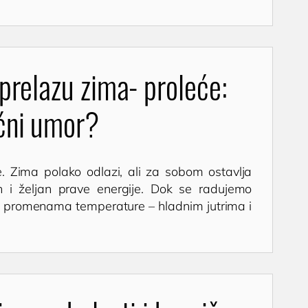
prelazu zima- proleće:
ćni umor?
. Zima polako odlazi, ali za sobom ostavlja
en i željan prave energije. Dok se radujemo
im promenama temperature – hladnim jutrima i