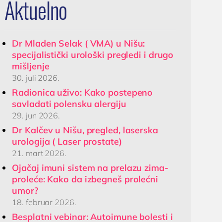
Aktuelno
Ultrazvuk skrotuma
a
(testisa)
Dopler krvnih sudova
Dr Mladen Selak ( VMA) u Nišu:
vrata
specijalistički urološki pregledi i drugo
mišljenje
0 Niš,
Dopler krvnih sudova
30. juli 2026.
nogu
Radionica uživo: Kako postepeno
savladati polensku alergiju
29. jun 2026.
Dr Kalčev u Nišu, pregled, laserska
urologija ( Laser prostate)
21. mart 2026.
Ojačaj imuni sistem na prelazu zima-
proleće: Kako da izbegneš prolećni
umor?
18. februar 2026.
Besplatni vebinar: Autoimune bolesti i