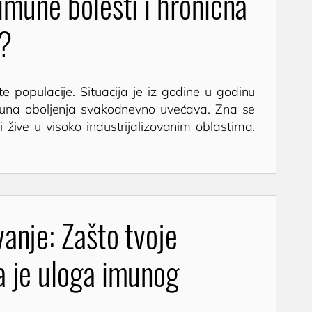
imune bolesti i hronična
a?
 populacije. Situacija je iz godine u godinu
oimuna oboljenja svakodnevno uvećava. Zna se
i žive u visoko industrijalizovanim oblastima.
anje: Zašto tvoje
a je uloga imunog