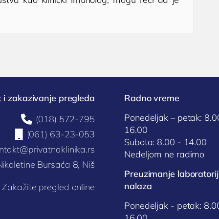
 i zakazivanje pregleda
Radno vreme
Ponedeljak – petak: 8.0

(018) 572-795
16.00

(061) 63-23-053
Subota: 8.00 - 14.00
ntakt@privatnaklinika.rs
Nedeljom ne radimo
Nikoletine Bursaća 8, Niš
Preuzimanje laboratorij
nalaza
Zakažite pregled online
Ponedeljak - petak: 8.0
16.00