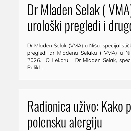
oboljenja
Dr Mladen Selak ( VMA) 
Trome
testiranje
Lečenje prostate
transf
Cenovnik
urološki pregledi i drug
Postavljanje, skidanje i
hronič
Lokacija
zamena katetera u
trajnog
Tim doktora
Nišu
K
AKTIVNOSTI
Ispitivanje uzroka
Dr Mladen Selak (VMA) u Nišu: specijalističk
(
neplodnosti i
pregledi dr Mladena Selaka ( VMA) u Niš
Novosti i obaveštenja
spermogram
2026. O Lekaru Dr Mladen Selak, specijal
Blog
Polikli ...
Operacija fimoze
Kondilomi,
dijagnostika i lečenje
Cistoskopija
Radionica uživo: Kako 
polensku alergiju