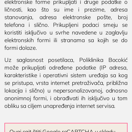
elektronske forme prikupljati i druge podatke o
Operacija fimoze
ličnosti, kao što su ime i prezime, adresa

Kondilomi, dijagnostika i lečenje
stanovanja, adresa elektronske pošte, broj
Poliklinika i laboratorija
Dodirnite za poziv
telefona i slično. Prikupljeni podaci smeju se
Bocokić Niš
Cistoskopija
(018) 572-795
koristiti isključivo u svrhe navedene u zaglavlju
IMUNOLOGIJA
(018) 572-795
elektronskih formi ili stranama sa kojih se do
formi dolaze.
Pregled imunologa
kontakt@privatnaklinika.rs
Dijagnostika alergija
Uz saglasnost posetilaca, Poliklinika Bocokić

Nikoletine Bursaća 8,
može prikupljati određene podatke (IP adresa,
Ispitivanje oslabljenog imuniteta
Dodirnite za poziv
18000 Niš, Srbija
karakteristike i operativni sistem uređaja sa kog
Tromesečna transformacija: Od hronične
(061) 63-23-053
se pristupa, vrsta internet pretraživača, približna
upale do trajnog zdravlja
lokacija i slično) u nepersonalizovanoj, odnosno
anonimnoj formi, i obrađivati ih isključivo u tom
OPŠTA I INTERNA MEDICINA
obliku sa ciljem unapređenja internet servisa.
OPŠTA MEDICINA
Lekar opšte prakse
Ovaj sajt štiti Google reCAPTCHA u skladu