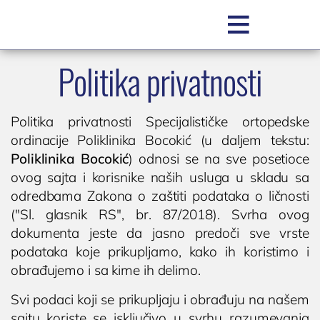

Politika privatnosti
SR
Politika privatnosti Specijalističke ortopedske
ordinacije Poliklinika Bocokić (u daljem tekstu:
Poliklinika Bocokić
) odnosi se na sve posetioce
ovog sajta i korisnike naših usluga u skladu sa
odredbama Zakona o zaštiti podataka o ličnosti
("Sl. glasnik RS", br. 87/2018). Svrha ovog
POLIKLINIKA BOCOKIĆ
dokumenta jeste da jasno predoči sve vrste
podataka koje prikupljamo, kako ih koristimo i
O nama
obrađujemo i sa kime ih delimo.
Zakažite pregled
Svi podaci koji se prikupljaju i obrađuju na našem
Zakažite uslugu / testiranje
sajtu koriste se isključivo u svrhu razumevanja