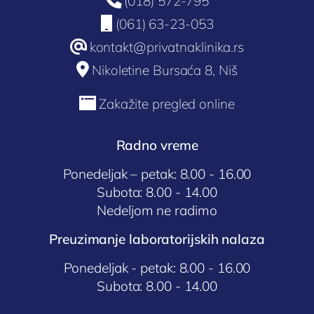

(018) 572-795
Ultrazvuk srca

(061) 63-23-053
Ultrazvuk dojki
@
kontakt@privatnaklinika.rs
Ultrazvuk abdomena

Nikoletine Bursaća 8, Niš
Ultrazvuk skrotuma (testisa)
Dopler krvnih sudova vrata

Zakažite pregled online
Dopler krvnih sudova nogu
Radno vreme
Laboratorija
Ponedeljak – petak: 8.00 - 16.00
Subota: 8.00 - 14.00
Nedeljom ne radimo
Preuzimanje laboratorijskih nalaza
Ponedeljak - petak: 8.00 - 16.00
Subota: 8.00 - 14.00