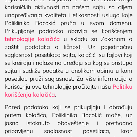
Cenovnik
korisničkih aktivnosti na našem sajtu sa ciljem
Lokacija
unapređivanja kvaliteta i efikasnosti usluga koje
Tim doktora
Poliklinika Bocokić pruža u svom domenu.
Prikupljanje podataka obavlja se korišćenjem
AKTIVNOSTI
tehnologije kolačića
u skladu sa Zakonom o
Novosti i obaveštenja
zaštiti podataka o ličnosti. Uz pojedinačnu
Blog
saglasnost posetilaca sajta, kolačići su fajlovi koji
se kreiraju i nalaze na uređaju sa kog se pristupa
UROLOGIJA
sajtu i sadrže podatke u onolikom obimu u kom
posetilac pruži saglasnost. Za više informacija o
Pregled urologa sa ultrazvukom
korišćenju ove tehnologije pročitajte našu
Politiku
Dijagnostika i lečenje polno prenosivih
korišćenja kolačića
.
oboljenja
Lečenje prostate
Pored podataka koji se prikupljaju i obrađuju
putem kolačića, Poliklinika Bocokić može, uz
Postavljanje, skidanje i zamena katetera u
jasno istaknuto obaveštenje i prethodno
Nišu
pribavljenu saglasnost posetilaca, kroz
Ispitivanje uzroka neplodnosti i spermogram