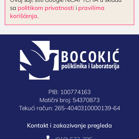
KARDIOLOGIJA
sa
politikom privatnosti
i
pravilima
Kardiolog
korišćenja
.
EHO srca (ultrazvuk ili ehokardiografija srca)
Holter EKG
Dečija kardiologija
NEFROLOGIJA
Nefrolog u Nišu
GASTROLOGIJA
Gastroenterolog u Nišu
PIB: 100774163
ENDOKRINOLOGIJA
Matični broj: 54370873
Tekući račun: 265-4040310000139-64
Endokrinolog
ULTRAZVUK
Kontakt i zakazivanje pregleda
Ultrazvuk štitne žlezde