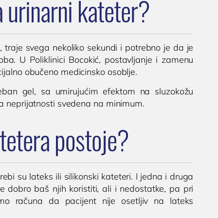
 urinarni kateter?
, traje svega nekoliko sekundi i potrebno je da je
ba. U Poliklinici Bocokić, postavljanje i zamenu
specijalno obučeno medicinsko osoblje.
oseban gel, sa umirujućim efektom na sluzokožu
ja neprijatnosti svedena na minimum.
tetera postoje?
ebi su lateks ili silikonski kateteri. I jedna i druga
 dobro baš njih koristiti, ali i nedostatke, pa pri
o računa da pacijent nije osetljiv na lateks