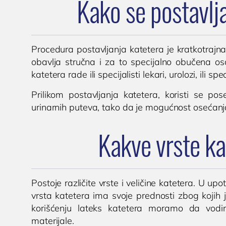
Kako se postavlja
Procedura postavljanja katetera je kratkotrajna
obavlja stručna i za to specijalno obučena oso
katetera rade ili specijalisti lekari, urolozi, ili 
Prilikom postavljanja katetera, koristi se p
urinarnih puteva, tako da je mogućnost osećan
Kakve vrste ka
Postoje različite vrste i veličine katetera. U upotr
vrsta katetera ima svoje prednosti zbog kojih je
korišćenju lateks katetera moramo da vodim
materijale.