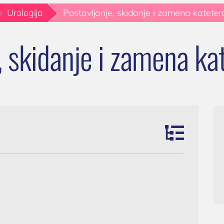
(018) 572-795
Kardiolog
sečna
Urologija
Postavljanje, skidanje i zamena kateter
(018) 572-795
EHO srca (ultrazvuk ili ehokardiografij
ormacija: Od
srca)
ne upale do
, skidanje i zamena ka
kontakt@privatnaklinika.rs
Holter EKG
 zdravlja

Dečija kardiologija
Nikoletine Bursaća 8, 1800
liknite za poziv
NEFROLOGIJA
Srbija
061) 63-23-053
Nefrolog u Nišu
GASTROLOGIJA
Gastroenterolog u Nišu
ENDOKRINOLOGIJA
Endokrinolog