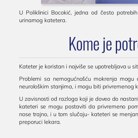
U Poliklinici Bocokić, jedna od često potrebi
urinarnog katetera.
Kome je potr
Kateter je koristan i najviše se upotrebljava u si
Problemi sa nemogućnošću mokrenja mogu da 
neurološkim stanjima, i mogu biti privremenog kar
U zavisnosti od razloga koji je doveo do nast
kateteri se mogu postaviti da privremeno pomo
nose trajno, i u tom slučaju- kateteri se menjan
preporuci lekara.