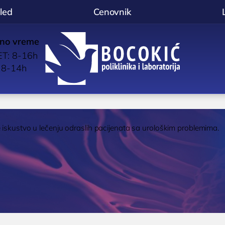
led
Cenovnik
no vreme
p
T: 8-16h
BOCOKIĆ
l
 8-14h
 iskustvo u lečenju odraslih pacijenata sa urološkim problemima.
OLOGIJA
OPŠTA I INTERNA MEDICINA
d imunologa
OPŠTA MEDICINA
stika alergija
Lekar opšte prakse

Poliklinika i laboratorija
anje oslabljenog
KARDIOLOGIJA
liknite za poziv
Niš
eta