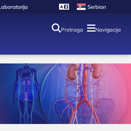
Laboratorija
Serbian


Pretraga
Navigacija
oliklinika i
aboratorija
Laboratorija
ULTRAZVUK
Ultrazvuk štitne žlezde
Ultrazvuk srca
 Bocokić
Ultrazvuk dojki
Ultrazvuk abdomena