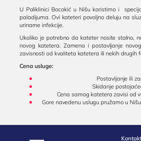
U Poliklinici Bocokić u Nišu koristimo i speci
paladijuma. Ovi kateteri povoljno deluju na s
urinarne infekcije.
Ukoliko je potrebno da kateter nosite stalno, 
novog katetera. Zamena i postavljanje novo
zavisnosti od kvaliteta katetera ili nekih drugih 
Cena usluge:
Postavljanje ili 
Skidanje postojaće
Cena samog katetera zavisi od vr
Gore navedenu uslugu pružamo u Nišu
Kontakt