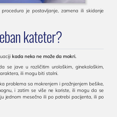
h procedura je postavljanje, zamena ili skidanje
eban kateter?
tuaciji
kada neko ne može da mokri.
se jave u različitim urološkim, ginekološkim,
aktera, ili mogu biti stalni.
anka problema sa mokrenjem i pražnjenjem bešike,
gnu, i zatim se više ne koriste, ili mogu da se
ju jednom mesečno ili po potrebi pacijenta, ili po