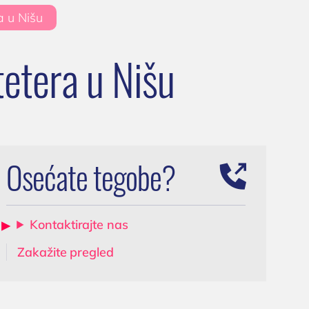
a u Nišu
Ultrazvuk skrotuma
a
(testisa)
tetera u Nišu
Dopler krvnih sudova
vrata
0 Niš,
Dopler krvnih sudova
nogu
Osećate tegobe?
Kontaktirajte nas
Zakažite pregled