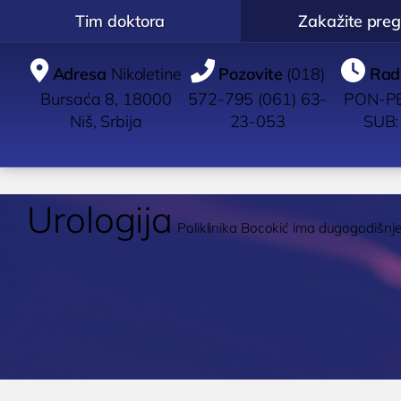
Tim doktora
Zakažite preg



Adresa
Nikoletine
Pozovite
(018)
Rad
Bursaća 8, 18000
572-795 (061) 63-
PON-PE
Niš, Srbija
23-053
SUB:
Urologija
Poliklinika Bocokić ima dugogodišnje
POLIKLINIKA
UROLOGIJA
IMUN
BOCOKIĆ
Pregled urologa sa
Pregle
ultrazvukom
Dijagno
O nama
Dijagnostika i lečenje
Ispitiv
Zakažite pregled
K
polno prenosivih
imunit
Zakažite uslugu /