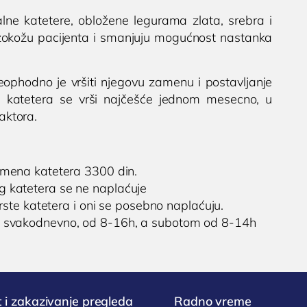
jalne katetere, obložene legurama zlata, srebra i
luzokožu pacijenta i smanjuju mogućnost nastanka
neophodno je vršiti njegovu zamenu i postavljanje
g katetera se vrši najčešće jednom mesecno, u
faktora.
zamena katetera 3300 din.
g katetera se ne naplaćuje
ste katetera i oni se posebno naplaćuju.
 svakodnevno, od 8-16h, a subotom od 8-14h
 i zakazivanje pregleda
Radno vreme