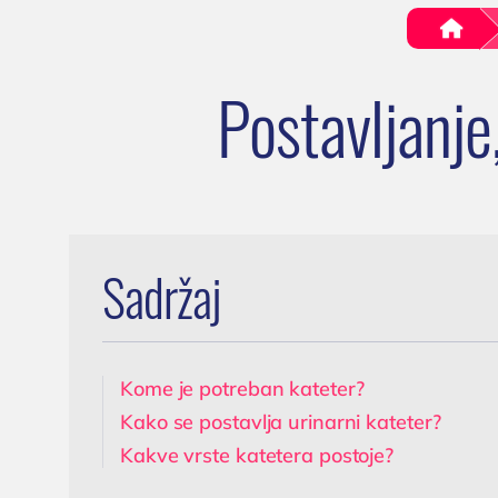
oboljenja
Trome
testiranje
.
Lečenje prostate
transf
Cenovnik
Postavljanje, skidanje
hronič
Postavljanje
Lokacija
i zamena katetera u
trajnog
Tim doktora
Nišu
K
AKTIVNOSTI
Ispitivanje uzroka
(
neplodnosti i
Novosti i obaveštenja
spermogram
Blog
Operacija fimoze
Sadržaj
Kondilomi,
dijagnostika i lečenje
Cistoskopija
Kome je potreban kateter?
Kako se postavlja urinarni kateter?
Kakve vrste katetera postoje?