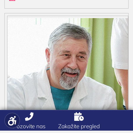


Pozovite nas
Zakažite pregled