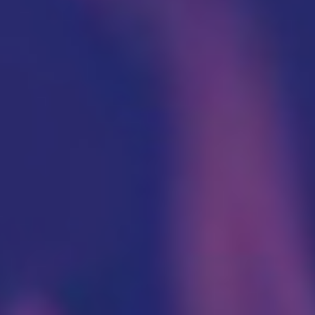
Cenovnik
Lokacija
Tim doktora
AKTIVNOSTI
Novosti i obaveštenja
Blog
UROLOGIJA
Pregled urologa sa ultrazvukom
Dijagnostika i lečenje polno prenosivih
oboljenja
Lečenje prostate
Postavljanje, skidanje i zamena katetera u
Nišu
Ispitivanje uzroka neplodnosti i spermogram