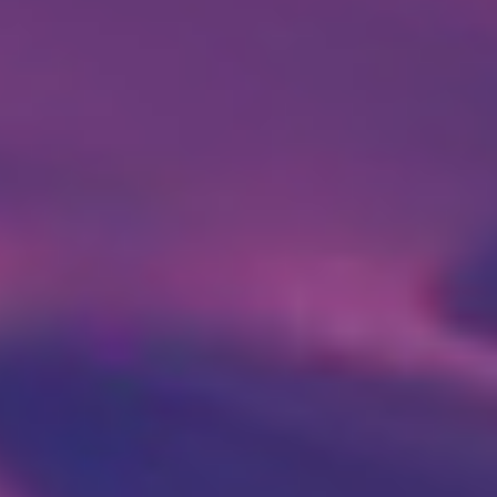

Poliklinika i laboratorija
Dodirnite za poziv
Bocokić Niš
(018) 572-795
(018) 572-795
kontakt@privatnaklinika.rs

Nikoletine Bursaća 8,
Dodirnite za poziv
18000 Niš, Srbija
(061) 63-23-053