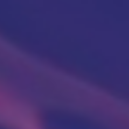
Ultrazvuk srca
Ultrazvuk dojki
Ultrazvuk abdomena
Ultrazvuk skrotuma (testisa)
Dopler krvnih sudova vrata
Dopler krvnih sudova nogu
Laboratorija