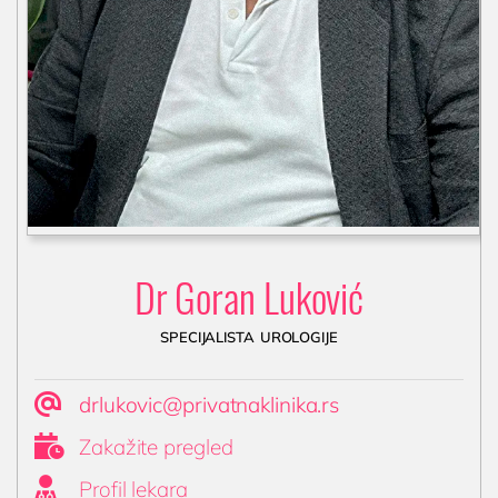
Dr Goran Luković
specijalista urologije

drlukovic@privatnaklinika.rs

Zakažite pregled

Profil lekara