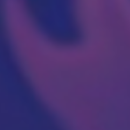
Operacija fimoze
Kondilomi, dijagnostika i lečenje
Cistoskopija
IMUNOLOGIJA
Pregled imunologa
Dijagnostika alergija
Ispitivanje oslabljenog imuniteta
Tromesečna transformacija: Od hronične
upale do trajnog zdravlja
OPŠTA I INTERNA MEDICINA
OPŠTA MEDICINA
Lekar opšte prakse