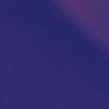
KARDIOLOGIJA
Kardiolog
EHO srca (ultrazvuk ili ehokardiografija srca)
Holter EKG
Dečija kardiologija
NEFROLOGIJA
Nefrolog u Nišu
GASTROLOGIJA
Gastroenterolog u Nišu
ENDOKRINOLOGIJA
Endokrinolog
ULTRAZVUK
Ultrazvuk štitne žlezde