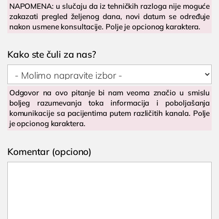
NAPOMENA: u slučaju da iz tehničkih razloga nije moguće
Operacija fimoze
zakazati pregled željenog dana, novi datum se određuje
Kondilomi, dijagnostika i lečenje
nakon usmene konsultacije. Polje je opcionog karaktera.
Cistoskopija
Kako ste čuli za nas?
IMUNOLOGIJA

Poliklinika i laboratorija
Dodirnite za poziv
Pregled imunologa
Bocokić Niš
(018) 572-795
Odgovor na ovo pitanje bi nam veoma značio u smislu
Dijagnostika alergija
boljeg razumevanja toka informacija i poboljašanja
(018) 572-795
Ispitivanje oslabljenog imuniteta
komunikacije sa pacijentima putem različitih kanala. Polje
je opcionog karaktera.
Tromesečna transformacija: Od hronične
kontakt@privatnaklinika.rs
upale do trajnog zdravlja
Komentar (opciono)

Nikoletine Bursaća 8,
OPŠTA I INTERNA MEDICINA
Dodirnite za poziv
18000 Niš, Srbija
(061) 63-23-053
OPŠTA MEDICINA
Lekar opšte prakse