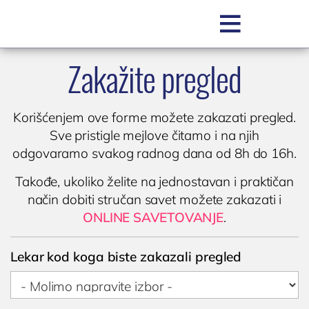

Zakažite pregled
SR
Korišćenjem ove forme možete zakazati pregled.
Sve pristigle mejlove čitamo i na njih
odgovaramo svakog radnog dana od 8h do 16h.
Takođe, ukoliko želite na jednostavan i praktičan
način dobiti stručan savet možete zakazati i
ONLINE SAVETOVANJE
.
POLIKLINIKA BOCOKIĆ
O nama
Lekar kod koga biste zakazali pregled
Zakažite pregled
Zakažite uslugu / testiranje