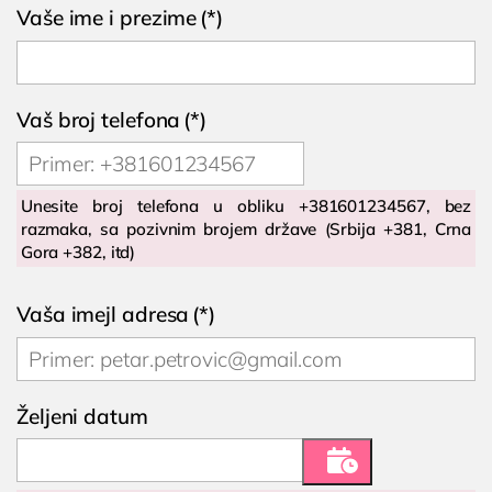
Cenovnik
Vaše ime i prezime
(*)
Lokacija
Tim doktora
AKTIVNOSTI
Vaš broj telefona
(*)
Novosti i obaveštenja
Blog
Unesite broj telefona u obliku +381601234567, bez
razmaka, sa pozivnim brojem države (Srbija +381, Crna
UROLOGIJA
Gora +382, itd)
Pregled urologa sa ultrazvukom
Vaša imejl adresa
(*)
Dijagnostika i lečenje polno prenosivih
oboljenja
Lečenje prostate
Željeni datum
Postavljanje, skidanje i zamena katetera u
Nišu

Ispitivanje uzroka neplodnosti i spermogram