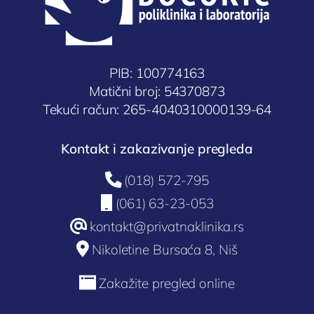
Ultrazvuk srca
Ultrazvuk dojki
Ultrazvuk abdomena
PIB: 100774163
Ultrazvuk skrotuma (testisa)
Matični broj: 54370873
Dopler krvnih sudova vrata
Tekući račun: 265-4040310000139-64
Dopler krvnih sudova nogu
Kontakt i zakazivanje pregleda
Laboratorija

(018) 572-795

(061) 63-23-053
@
kontakt@privatnaklinika.rs

Nikoletine Bursaća 8, Niš

Zakažite pregled online