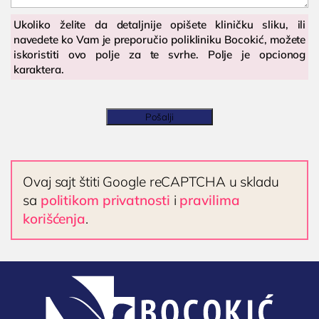
KARDIOLOGIJA
Ukoliko želite da detaljnije opišete kliničku sliku, ili
Kardiolog
navedete ko Vam je preporučio polikliniku Bocokić, možete
EHO srca (ultrazvuk ili ehokardiografija srca)
iskoristiti ovo polje za te svrhe. Polje je opcionog
karaktera.
Holter EKG
Dečija kardiologija
Pošalji
NEFROLOGIJA
Nefrolog u Nišu
GASTROLOGIJA
Ovaj sajt štiti Google reCAPTCHA u skladu
Gastroenterolog u Nišu
sa
politikom privatnosti
i
pravilima
korišćenja
.
ENDOKRINOLOGIJA
Endokrinolog
ULTRAZVUK
Ultrazvuk štitne žlezde