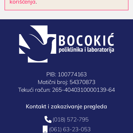
KARDIOLOGIJA
korišćenja
.
Kardiolog
EHO srca (ultrazvuk ili ehokardiografija srca)
Holter EKG
Dečija kardiologija
NEFROLOGIJA
Nefrolog u Nišu
GASTROLOGIJA
PIB: 100774163
Matični broj: 54370873
Gastroenterolog u Nišu
Tekući račun: 265-4040310000139-64
ENDOKRINOLOGIJA
Endokrinolog
Kontakt i zakazivanje pregleda
ULTRAZVUK

(018) 572-795
Ultrazvuk štitne žlezde

(061) 63-23-053