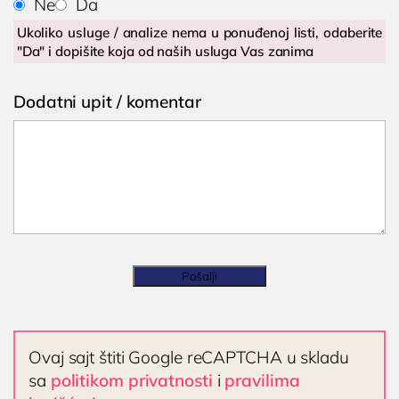
Ne
Da
Operacija fimoze

Ukoliko usluge / analize nema u ponuđenoj listi, odaberite
Poliklinika i laboratorija
Kondilomi, dijagnostika i lečenje
Dodirnite za poziv
"Da" i dopišite koja od naših usluga Vas zanima
Bocokić Niš
(018) 572-795
Cistoskopija
Dodatni upit / komentar
(018) 572-795
IMUNOLOGIJA
kontakt@privatnaklinika.rs
Pregled imunologa
Dijagnostika alergija

Nikoletine Bursaća 8,
Dodirnite za poziv
Ispitivanje oslabljenog imuniteta
18000 Niš, Srbija
(061) 63-23-053
Tromesečna transformacija: Od hronične
upale do trajnog zdravlja
Pošalji
OPŠTA I INTERNA MEDICINA
OPŠTA MEDICINA
Ovaj sajt štiti Google reCAPTCHA u skladu
Lekar opšte prakse
sa
politikom privatnosti
i
pravilima