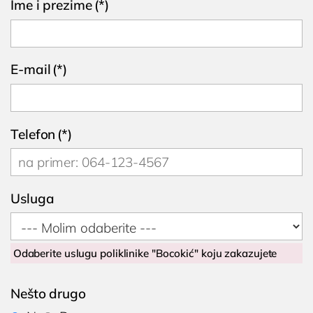
Ime i prezime
(*)
Cenovnik
Lokacija
Tim doktora
E-mail
(*)
AKTIVNOSTI
Novosti i obaveštenja
Blog
Telefon
(*)
UROLOGIJA
Pregled urologa sa ultrazvukom
Usluga
Dijagnostika i lečenje polno prenosivih
oboljenja
Lečenje prostate
Odaberite uslugu poliklinike "Bocokić" koju zakazujete
Postavljanje, skidanje i zamena katetera u
Nišu
Nešto drugo
Ispitivanje uzroka neplodnosti i spermogram