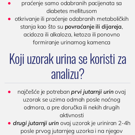
praćenje samo odabranih pacijenata sa
Ultrazvuk srca
diabetes mellitusom
Ultrazvuk dojki
otkrivanje ili praćenje odabranih metaboličkih
Ultrazvuk abdomena
stanja kao što su
povraćanje ili dijareja
,
acidoza ili alkaloza, ketoza ili ponovno
Ultrazvuk skrotuma (testisa)
formiranje urinarnog kamenca
Dopler krvnih sudova vrata
Koji uzorak urina se koristi za
Dopler krvnih sudova nogu
Laboratorija
analizu?
najčešće je potreban
prvi jutarnji urin
ovaj
uzorak se uzima odmah posle noćnog
odmora, a pre doručka ili nekih drugih
aktivnosti

Poliklinika i laboratorija
drugi jutarnji urin
ovaj uzorak je uriniran 2-4h
Dodirnite za poziv
Bocokić Niš
posle prvog jutarnjeg uzorka i na njegov
(018) 572-795