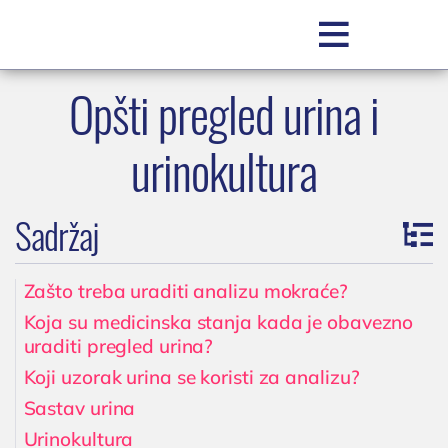

Opšti pregled urina i
SR
urinokultura
Sadržaj
Zašto treba uraditi analizu mokraće?
POLIKLINIKA BOCOKIĆ
Koja su medicinska stanja kada je obavezno
uraditi pregled urina?
O nama
Koji uzorak urina se koristi za analizu?
Zakažite pregled
Sastav urina
Zakažite uslugu / testiranje
Urinokultura