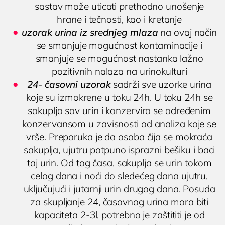
sastav može uticati prethodno unošenje
(018) 572-795
hrane i tečnosti, kao i kretanje
uzorak urina iz srednjeg mlaza
na ovaj način
kontakt@privatnaklinika.rs
se smanjuje mogućnost kontaminacije i
smanjuje se mogućnost nastanka lažno

Nikoletine Bursaća 8,
pozitivnih nalaza na urinokulturi
Dodirnite za poziv
18000 Niš, Srbija
(061) 63-23-053
24- časovni uzorak
sadrži sve uzorke urina
koje su izmokrene u toku 24h. U toku 24h se
sakuplja sav urin i konzervira se određenim
konzervansom u zavisnosti od analiza koje se
vrše. Preporuka je da osoba čija se mokraća
sakuplja, ujutru potpuno isprazni bešiku i baci
taj urin. Od tog časa, sakuplja se urin tokom
celog dana i noći do sledećeg dana ujutru,
uključujući i jutarnji urin drugog dana. Posuda
za skupljanje 24, časovnog urina mora biti
kapaciteta 2-3l, potrebno je zaštititi je od