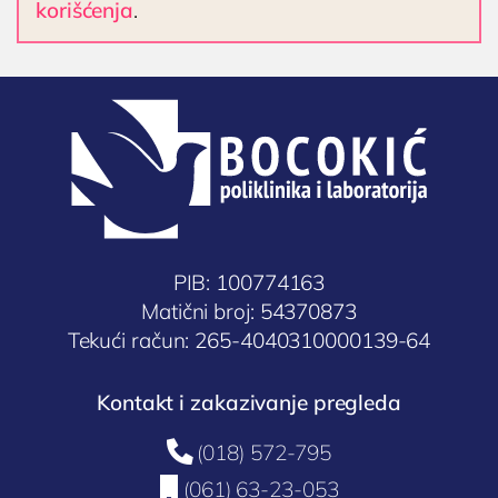
korišćenja
.
PIB: 100774163
Matični broj: 54370873
Tekući račun: 265-4040310000139-64
Kontakt i zakazivanje pregleda

(018) 572-795

(061) 63-23-053