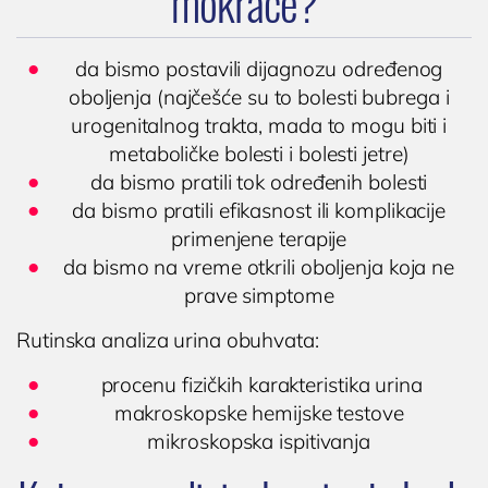
mokraće?
Operacija fimoze
Kondilomi, dijagnostika i lečenje
da bismo postavili dijagnozu određenog
Cistoskopija
oboljenja (najčešće su to bolesti bubrega i
urogenitalnog trakta, mada to mogu biti i
IMUNOLOGIJA
metaboličke bolesti i bolesti jetre)
da bismo pratili tok određenih bolesti
Pregled imunologa
da bismo pratili efikasnost ili komplikacije
Dijagnostika alergija
primenjene terapije
Ispitivanje oslabljenog imuniteta
da bismo na vreme otkrili oboljenja koja ne
Tromesečna transformacija: Od hronične
prave simptome
upale do trajnog zdravlja
Rutinska analiza urina obuhvata:
OPŠTA I INTERNA MEDICINA
procenu fizičkih karakteristika urina
OPŠTA MEDICINA
makroskopske hemijske testove
mikroskopska ispitivanja
Lekar opšte prakse