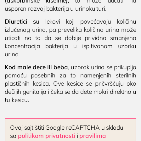
(askorbinske kiseline),
to može uticati na
usporen razvoj bakterija u urinokulturi.
Diuretici s
u lekovi koji povećavaju količinu
izlučenog urina, pa prevelika količina urina može
uticati na to da se dobije prividno smanjena
koncentracija bakterija u ispitivanom uzorku
urina.
Kod male dece ili beba
, uzorak urina se prikuplja
pomoću posebnih za to namenjenih sterilnih
plastičnih kesica. Ove kesice se pričvršćuju oko
dečijih genitalija i čeka se da dete mokri direktno u
tu kesicu.
Ovaj sajt štiti Google reCAPTCHA u skladu
sa
politikom privatnosti
i
pravilima