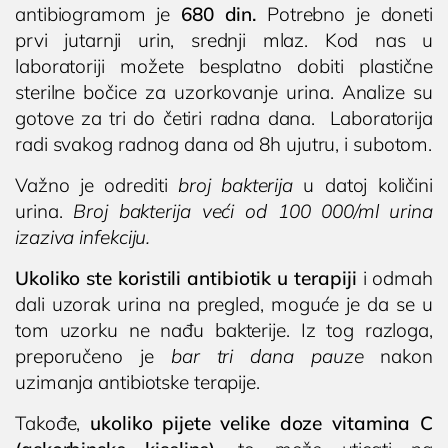
antibiogramom je
680 din.
Potrebno je doneti
prvi jutarnji urin, srednji mlaz. Kod nas u
laboratoriji možete besplatno dobiti plastične
sterilne bočice za uzorkovanje urina. Analize su
gotove za tri do četiri radna dana. Laboratorija
radi svakog radnog dana od 8h ujutru, i subotom.
Važno je odrediti
broj bakterija
u datoj količini
urina.
Broj bakterija veći od 100 000/ml urina
izaziva infekciju.
Ukoliko ste koristili antibiotik u terapiji
i odmah
dali uzorak urina na pregled, moguće je da se u
tom uzorku ne nađu bakterije. Iz tog razloga,
preporučeno je
bar tri dana pauze
nakon
uzimanja antibiotske terapije.
Takođe,
ukoliko pijete velike doze vitamina C