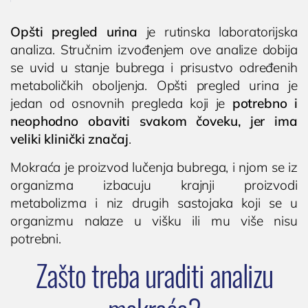
Cenovnik
Lokacija
Opšti pregled urina
je rutinska laboratorijska
analiza. Stručnim izvođenjem ove analize dobija
Tim doktora
se uvid u stanje bubrega i prisustvo određenih
AKTIVNOSTI
metaboličkih oboljenja. Opšti pregled urina je
Novosti i obaveštenja
jedan od osnovnih pregleda koji je
potrebno i
neophodno obaviti svakom čoveku, jer ima
Blog
veliki klinički značaj
.
UROLOGIJA
Mokraća je proizvod lučenja bubrega, i njom se iz
Pregled urologa sa ultrazvukom
organizma izbacuju krajnji proizvodi
Dijagnostika i lečenje polno prenosivih
metabolizma i niz drugih sastojaka koji se u
oboljenja
organizmu nalaze u višku ili mu više nisu
potrebni.
Lečenje prostate
Zašto treba uraditi analizu
Postavljanje, skidanje i zamena katetera u
Nišu
Ispitivanje uzroka neplodnosti i spermogram