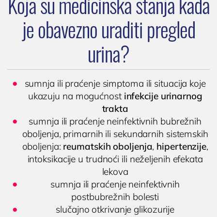
Koja su medicinska stanja kada
KARDIOLOGIJA
Kardiolog
je obavezno uraditi pregled
EHO srca (ultrazvuk ili ehokardiografija srca)
urina?
Holter EKG
Dečija kardiologija
NEFROLOGIJA
sumnja ili praćenje simptoma ili situacija koje
ukazuju na mogućnost
infekcije urinarnog
Nefrolog u Nišu
trakta
GASTROLOGIJA
sumnja ili praćenje neinfektivnih bubrežnih
oboljenja, primarnih ili sekundarnih sistemskih
Gastroenterolog u Nišu
oboljenja:
reumatskih oboljenja
,
hipertenzije
,
ENDOKRINOLOGIJA
intoksikacije u trudnoći ili neželjenih efekata
Endokrinolog
lekova
sumnja ili praćenje neinfektivnih
ULTRAZVUK
postbubrežnih bolesti
slučajno otkrivanje glikozurije
Ultrazvuk štitne žlezde